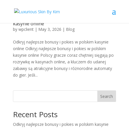
Odkryj najlepsze bonusy i pokies w polskim
kasynie online
by
wpclient
|
May 3, 2026
|
Blog
Odkryj najlepsze bonusy i pokies w polskim kasynie
online Odkryj najlepsze bonusy i pokies w polskim
kasynie online Polscy gracze coraz chętniej sięgają po
rozrywkę w kasynach online, a kluczem do udanej
zabawy są atrakcyjne bonusy i różnorodne automaty
do gier. Jeśli...
Search
Recent Posts
Odkryj najlepsze bonusy i pokies w polskim kasynie